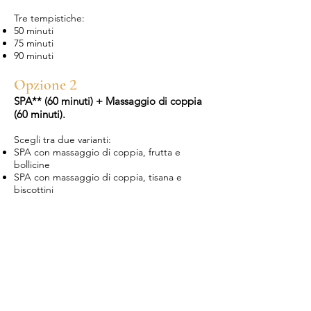
Tre tempistiche:
50 minuti
75 minuti
90 minuti
2
Opzione
SPA** (60 minuti) + Massaggio di coppia
(60 minuti).
Scegli tra due varianti:
SPA con massaggio di coppia, frutta e
bollicine
SPA con massaggio di coppia, tisana e
biscottini
**Percorso libero nella spa privata con sauna
finlandese, vasca idromassaggio, bagno
turco, doccia emozionale.